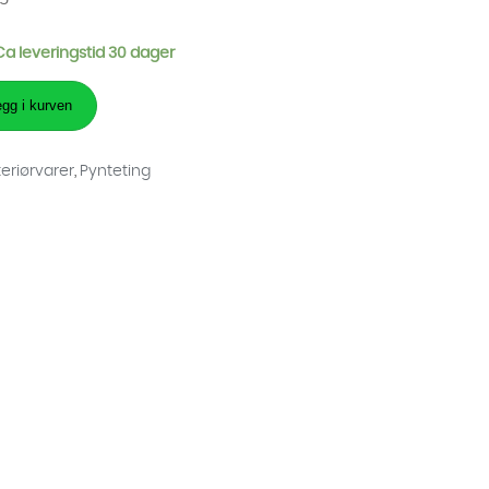
 Ca leveringstid 30 dager
gg i kurven
teriørvarer
,
Pynteting