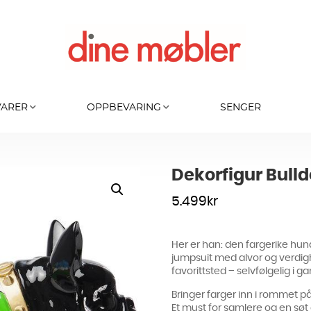
VARER
OPPBEVARING
SENGER
Dekorfigur Bull
5.499
kr
Her er han: den fargerike hun
jumpsuit med alvor og verdigh
favorittsted – selvfølgelig i g
Bringer farger inn i rommet p
Et must for samlere og en søt