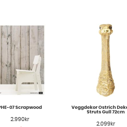
PHE-07 Scrapwood
Veggdekor Ostrich Dek
Struts Gull 72cm
2.990
kr
2.099
kr