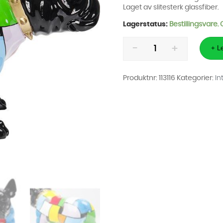
Laget av slitesterk glassfiber.
Lagerstatus:
Bestillingsvare.
Dekorfigur
Bulldog
+ Le
Colore
antall
Produktnr:
113116
Kategorier:
In