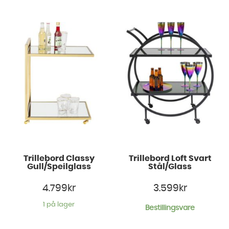
Trillebord Classy
Trillebord Loft Svart
Gull/Speilglass
Stål/Glass
4.799
kr
3.599
kr
1 på lager
Bestillingsvare