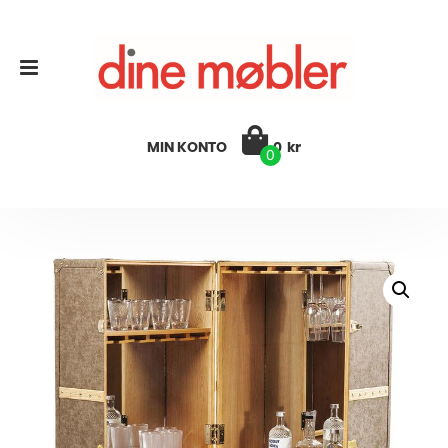
MIN KONTO
0
kr
0