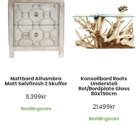
Nattbord Alhambra
Konsollbord Roots
Matt Sølvfinish 2 Skuffer
Understell
Rot/Bordplate Glass
80x150cm
5.399
kr
21.499
kr
Bestillingsvare
Bestillingsvare