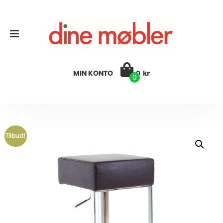
MIN KONTO
0
kr
0
Tilbud!