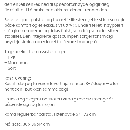
den enkelt senkes ned til spisebordshøyde, og gir deg
fleksibilitet til å bruke den akkurat der du trenger den.
Setet er godt polstret og trukket i slitesterkt, ekte skinn som gir
både komfort og et eksklusivt uttrykk. Understellet i høypolert
stål gir en moderne og tidløs finish, samtidig som det sikrer
stabilitet. Den integrerte gasspumpen sørger for smidig
høydejustering og er laget for å vare i mange år.
Tilgjengelig i tre klassiske farger:
– Hvit
– Mørk brun
– Sort.
Rask levering:
Bestill i dag og få varen levert hjem innen 3–7 dager – eller
hent den i butikken samme dag!
En solid og elegant barstol du vil ha glede av i mange år –
både i design og funksjon.
Roma regulerbar barstol, sittehøyde 54 -73 cm
Mål sete: 36 x 36 x14cm