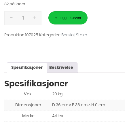
82 på lager
Barstol
Roma
+ Legg i kurven
brun
skinn,
regulerbar
høyde
Produktnr:
107025
Kategorier:
Barstol
,
Stoler
antall
Spesifikasjoner
Beskrivelse
Spesifikasjoner
Vekt
20 kg
Dimensjoner
D 36 cm × B 36 cm × H 0 cm
Merke
Artlex