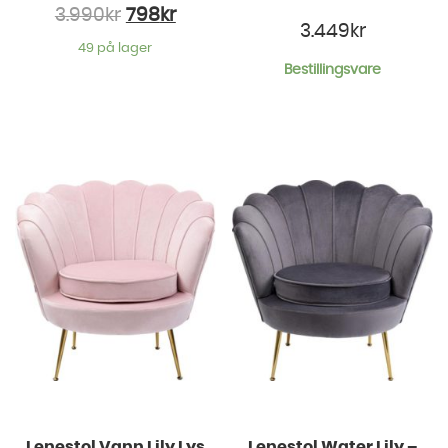
3.990
kr
798
kr
3.449
kr
49 på lager
Bestillingsvare
Lenestol Vann Lily Lys
Lenestol Water Lily –