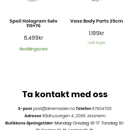
Speil Hologram Sølv
Vase Body Parts 25cm
119×76
1.199
kr
6.499
kr
1 på lager
Bestillingsvare
Ta kontakt med oss
E-post
post@dinemobler.no
Telefon
67904700
Adresse
Rådhusvegen 4, 2066 Jessheim
Butikkens åpningstider
: Mandag-Onsdag: 10-17 Torsdag: 10-