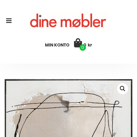
MIN KONTO
0
kr
0