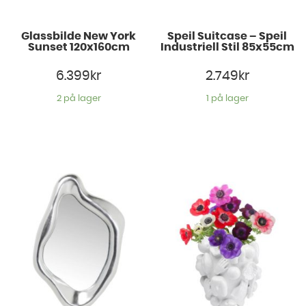
Glassbilde New York
Speil Suitcase – Speil
Sunset 120x160cm
Industriell Stil 85x55cm
6.399
kr
2.749
kr
2 på lager
1 på lager