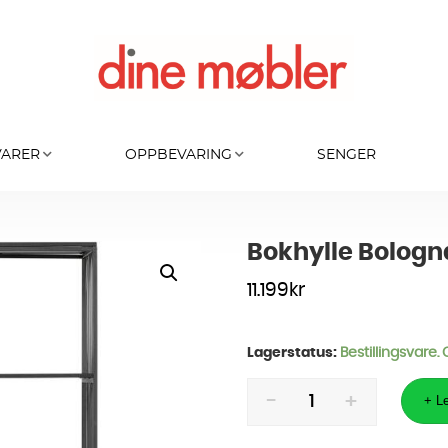
VARER
OPPBEVARING
SENGER
Bokhylle Bologn
11.199
kr
Lagerstatus:
Bestillingsvare.
Bokhylle
Bologna
+ Le
Sort
125x200cm
antall