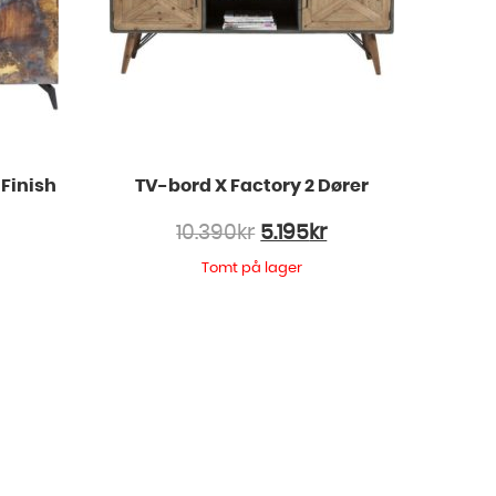
 Finish
TV-bord X Factory 2 Dører
10.390
kr
5.195
kr
Tomt på lager