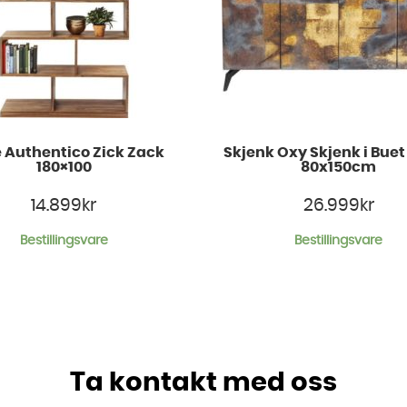
e Authentico Zick Zack
Skjenk Oxy Skjenk i Buet
180×100
80x150cm
14.899
kr
26.999
kr
Bestillingsvare
Bestillingsvare
Ta kontakt med oss