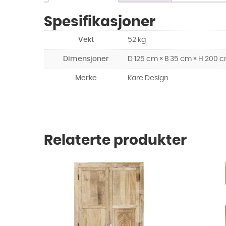
Spesifikasjoner
Vekt
52 kg
Dimensjoner
D 125 cm × B 35 cm × H 200 
Merke
Kare Design
Relaterte produkter