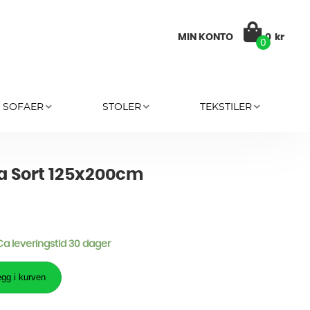
MIN KONTO
0
kr
0
SOFAER
STOLER
TEKSTILER
a Sort 125x200cm
 Ca leveringstid 30 dager
gg i kurven