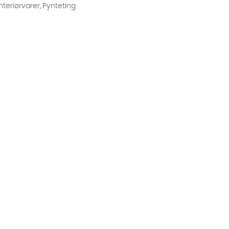
Interiørvarer
,
Pynteting