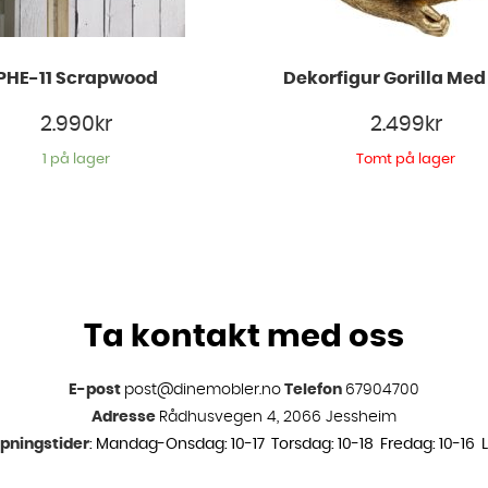
PHE-11 Scrapwood
Dekorfigur Gorilla Med
2.990
kr
2.499
kr
1 på lager
Tomt på lager
Ta kontakt med oss
E-post
post@dinemobler.no
Telefon
67904700
Adresse
Rådhusvegen 4, 2066 Jessheim
pningstider
: Mandag-Onsdag: 10-17 Torsdag: 10-18 Fredag: 10-16 L