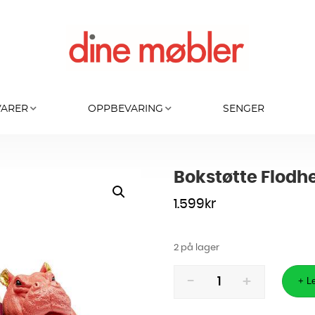
VARER
OPPBEVARING
SENGER
Bokstøtte Flodhe
1.599
kr
2 på lager
Bokstøtte
Flodhest
+ Le
Rosa
(2/Sett)
antall