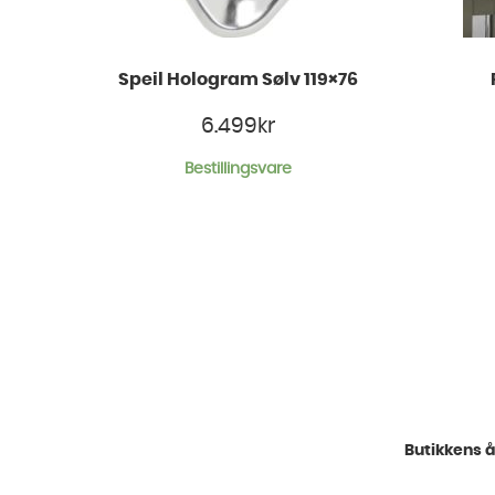
Speil Hologram Sølv 119×76
6.499
kr
Bestillingsvare
Butikkens å