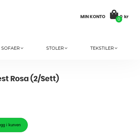
MIN KONTO
0
kr
0
SOFAER
STOLER
TEKSTILER
st Rosa (2/Sett)
gg i kurven