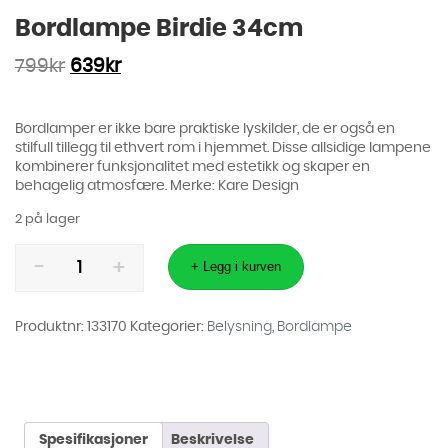
Bordlampe Birdie 34cm
799
kr
639
kr
Bordlamper er ikke bare praktiske lyskilder, de er også en
stilfull tillegg til ethvert rom i hjemmet. Disse allsidige lampene
kombinerer funksjonalitet med estetikk og skaper en
behagelig atmosfære. Merke: Kare Design
2 på lager
Bordlampe
Birdie
+ Legg i kurven
34cm
antall
Produktnr:
133170
Kategorier:
Belysning
,
Bordlampe
Spesifikasjoner
Beskrivelse