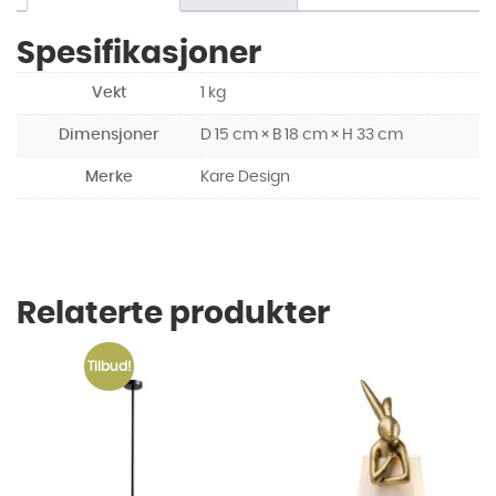
Spesifikasjoner
Vekt
1 kg
Dimensjoner
D 15 cm × B 18 cm × H 33 cm
Merke
Kare Design
Relaterte produkter
Tilbud!