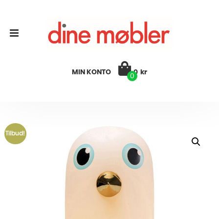
MIN KONTO
0
kr
0
Tilbud!