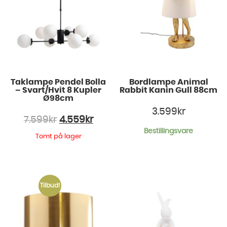
Taklampe Pendel Bolla
Bordlampe Animal
– Svart/Hvit 8 Kupler
Rabbit Kanin Gull 88cm
Ø98cm
3.599
kr
7.599
kr
4.559
kr
Bestillingsvare
Tomt på lager
Tilbud!