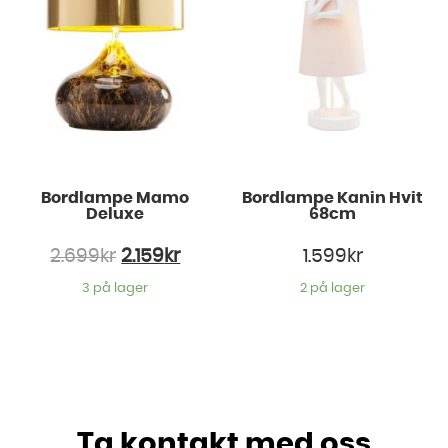
Bordlampe Mamo
Bordlampe Kanin Hvit
Deluxe
68cm
2.699
kr
2.159
kr
1.599
kr
3 på lager
2 på lager
Ta kontakt med oss