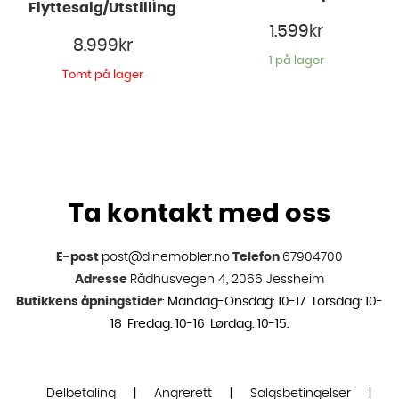
Flyttesalg/Utstilling
1.599
kr
8.999
kr
1 på lager
Tomt på lager
Ta kontakt med oss
E-post
post@dinemobler.no
Telefon
67904700
Adresse
Rådhusvegen 4, 2066 Jessheim
Butikkens åpningstider
: Mandag-Onsdag: 10-17 Torsdag: 10-
18 Fredag: 10-16 Lørdag: 10-15.
Delbetaling
|
Angrerett
|
Salgsbetingelser
|