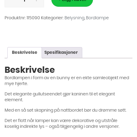
Gull
68cm
antall
Produktnr:
115090
Kategorier:
Belysning
,
Bordlampe
Beskrivelse
Spesifikasjoner
Beskrivelse
Bordlampen i form av en bunny er en ekte samleobjekt med
mye hjerte.
Det elegante gullutseendet gjør kaninen til et elegant
element.
Med en så søt skapning på nattbordet bør du drømme søtt.
Det er flott når lamper kan være dekorative og utstråle
koselig indirekte lys – også tilgjengelig i andre versjoner.