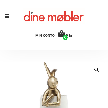
MIN KONTO
0
kr
0