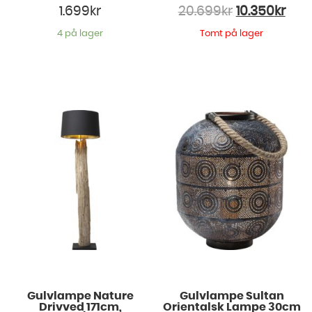
1.699
kr
20.699
kr
10.350
kr
4 på lager
Tomt på lager
Gulvlampe Nature
Gulvlampe Sultan
Drivved 171cm,
Orientalsk Lampe 30cm