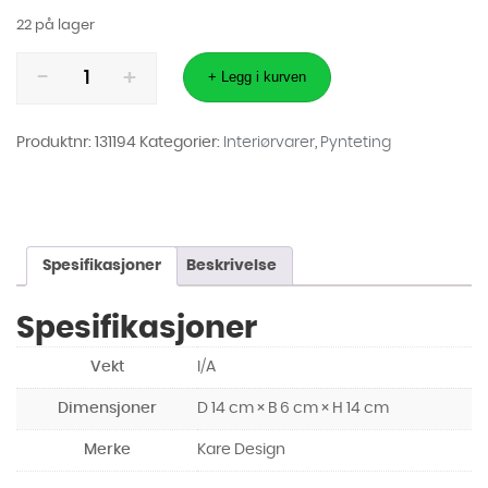
22 på lager
Dekorfigur
Heart
+ Legg i kurven
14cm
antall
Produktnr:
131194
Kategorier:
Interiørvarer
,
Pynteting
Spesifikasjoner
Beskrivelse
Spesifikasjoner
Vekt
I/A
Dimensjoner
D 14 cm × B 6 cm × H 14 cm
Merke
Kare Design