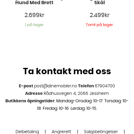
Hund Med Brett
Skål
2.699
kr
2.499
kr
1 på lager
Tomt på lager
Ta kontakt med oss
E-post
post@dinemobler.no
Telefon
67904700
Adresse
Rådhusvegen 4, 2066 Jessheim
Butikkens åpningstider
: Mandag-Onsdag: 10-17 Torsdag: 10-
18 Fredag: 10-16 Lørdag: 10-15.
Delbetaling
|
Angrerett
|
Salgsbetingelser
|