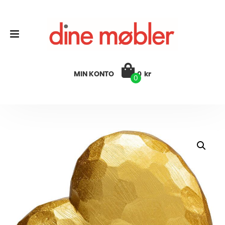
MIN KONTO
0
kr
0