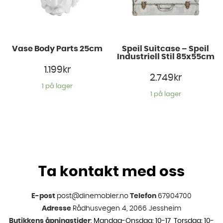
Vase Body Parts 25cm
Speil Suitcase – Speil
Industriell Stil 85x55cm
1.199
kr
2.749
kr
1 på lager
1 på lager
Ta kontakt med oss
E-post
post@dinemobler.no
Telefon
67904700
Adresse
Rådhusvegen 4, 2066 Jessheim
Butikkens åpningstider
: Mandag-Onsdag: 10-17 Torsdag: 10-