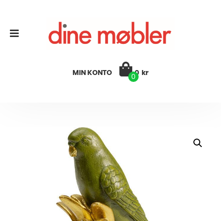
MIN KONTO
0
kr
0