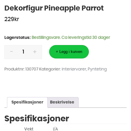
Dekorfigur Pineapple Parrot
229
kr
Lagerstatus:
Bestillingsvare. Ca leveringstid 30 dager
Dekorfigur
Pineapple
+ Legg i kurven
Parrot
antall
Produktnr:
130707
Kategorier:
Interiørvarer
,
Pynteting
Spesifikasjoner
Beskrivelse
Spesifikasjoner
Vekt
I/A