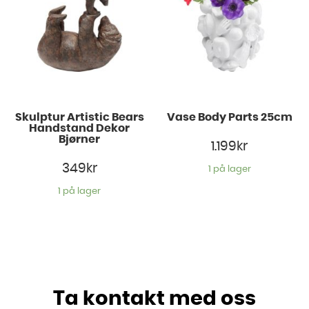
Skulptur Artistic Bears
Vase Body Parts 25cm
Handstand Dekor
Bjørner
1.199
kr
349
kr
1 på lager
1 på lager
Ta kontakt med oss