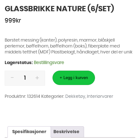
GLASSBRIKKE NATURE (6/SET)
999
kr
Børstet messing (kanter), polyresin, marmor, blåskjell
perlemor, bøffelhorn, bøffelhorn (boks), fiberplate med
middels tetthet (MDF) Plastbelagt, håndlaget, hver del er unik
Lagerstatus:
Bestillingsvare
GLASSBRIKKE
NATURE
+ Legg i kurven
(6/SET)
antall
Produktnr:
132614
Kategorier:
Dekketøy
,
Interiørvarer
Spesifikasjoner
Beskrivelse