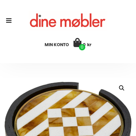
MIN KONTO
0
kr
0