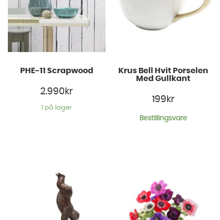
PHE-11 Scrapwood
Krus Bell Hvit Porselen
Med Gullkant
2.990
kr
199
kr
1 på lager
Bestillingsvare