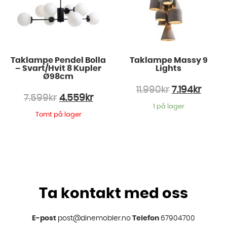
Taklampe Pendel Bolla
Taklampe Massy 9
– Svart/Hvit 8 Kupler
Lights
Ø98cm
11.990
kr
7.194
kr
7.599
kr
4.559
kr
1 på lager
Tomt på lager
Ta kontakt med oss
E-post
post@dinemobler.no
Telefon
67904700