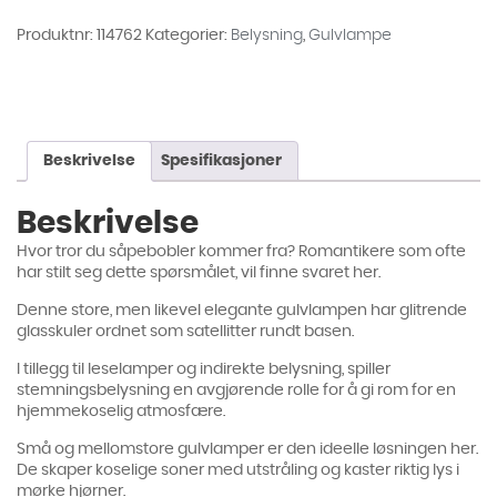
antall
Produktnr:
114762
Kategorier:
Belysning
,
Gulvlampe
Beskrivelse
Spesifikasjoner
Beskrivelse
Hvor tror du såpebobler kommer fra? Romantikere som ofte
har stilt seg dette spørsmålet, vil finne svaret her.
Denne store, men likevel elegante gulvlampen har glitrende
glasskuler ordnet som satellitter rundt basen.
I tillegg til leselamper og indirekte belysning, spiller
stemningsbelysning en avgjørende rolle for å gi rom for en
hjemmekoselig atmosfære.
Små og mellomstore gulvlamper er den ideelle løsningen her.
De skaper koselige soner med utstråling og kaster riktig lys i
mørke hjørner.