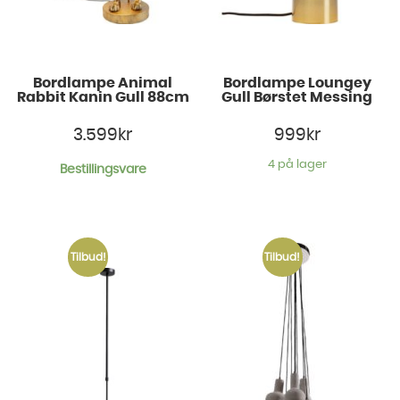
Bordlampe Animal
Bordlampe Loungey
Rabbit Kanin Gull 88cm
Gull Børstet Messing
3.599
kr
999
kr
4 på lager
Bestillingsvare
Tilbud!
Tilbud!