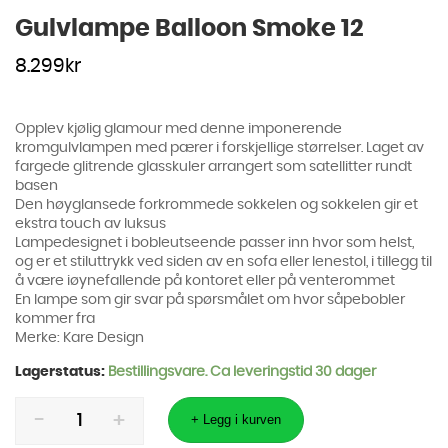
Gulvlampe Balloon Smoke 12
8.299
kr
Opplev kjølig glamour med denne imponerende
kromgulvlampen med pærer i forskjellige størrelser. Laget av
fargede glitrende glasskuler arrangert som satellitter rundt
basen
Den høyglansede forkrommede sokkelen og sokkelen gir et
ekstra touch av luksus
Lampedesignet i bobleutseende passer inn hvor som helst,
og er et stiluttrykk ved siden av en sofa eller lenestol, i tillegg til
å være iøynefallende på kontoret eller på venterommet
En lampe som gir svar på spørsmålet om hvor såpebobler
kommer fra
Merke: Kare Design
Lagerstatus:
Bestillingsvare. Ca leveringstid 30 dager
Gulvlampe
Balloon
+ Legg i kurven
Smoke
12