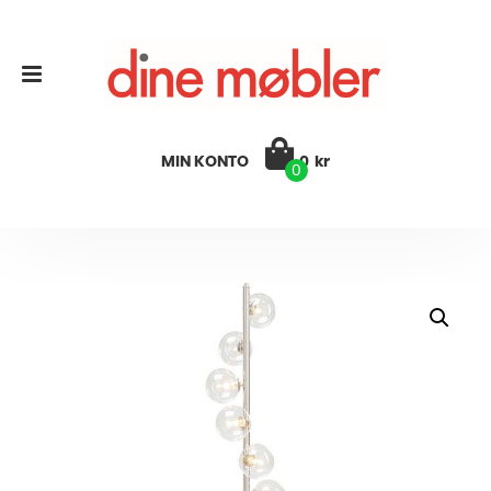
MIN KONTO
0
kr
0