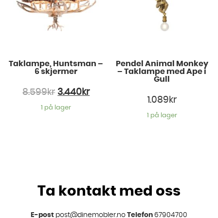
Taklampe, Huntsman –
Pendel Animal Monkey
6 skjermer
– Taklampe med Ape i
Gull
8.599
kr
3.440
kr
1.089
kr
1 på lager
1 på lager
Ta kontakt med oss
E-post
post@dinemobler.no
Telefon
67904700