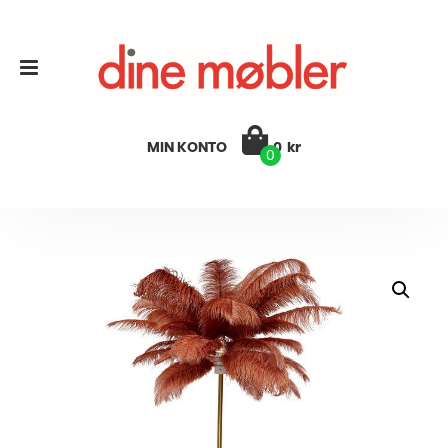
MIN KONTO
0
kr
0