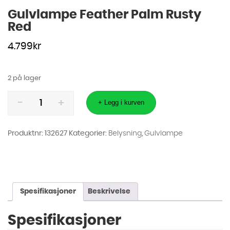
Gulvlampe Feather Palm Rusty
Red
4.799
kr
2 på lager
Gulvlampe
Feather
+ Legg i kurven
Palm
Rusty
Red
antall
Produktnr:
132627
Kategorier:
Belysning
,
Gulvlampe
Spesifikasjoner
Beskrivelse
Spesifikasjoner