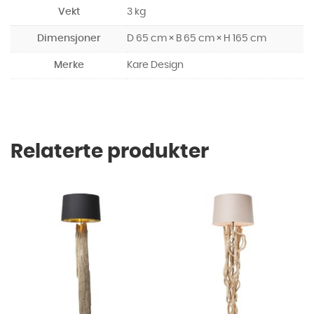
Vekt
3 kg
Dimensjoner
D 65 cm × B 65 cm × H 165 cm
Merke
Kare Design
Relaterte produkter