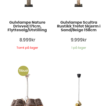
Gulvlampe Nature
Gulvlampe Scultra
Drivved 171cm,
Rustikk Trefot Skjerm i
Flyttesalg/Utstilling
Sand/Beige 158cm
8.999
kr
9.999
kr
Tomt på lager
1 på lager
Tilbud!