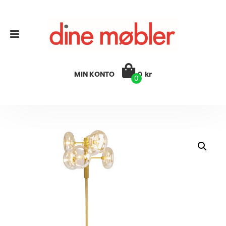
MIN KONTO
0
kr
0