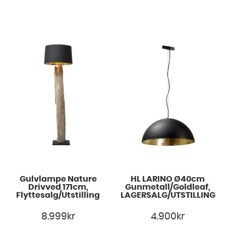
Gulvlampe Nature
HL LARINO Ø40cm
Drivved 171cm,
Gunmetall/Goldleaf,
Flyttesalg/Utstilling
LAGERSALG/UTSTILLING
8.999
kr
4.900
kr