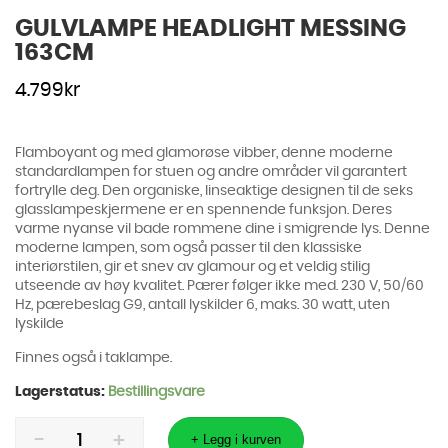
GULVLAMPE HEADLIGHT MESSING
163CM
4.799
kr
Flamboyant og med glamorøse vibber, denne moderne
standardlampen for stuen og andre områder vil garantert
fortrylle deg. Den organiske, linseaktige designen til de seks
glasslampeskjermene er en spennende funksjon. Deres
varme nyanse vil bade rommene dine i smigrende lys. Denne
moderne lampen, som også passer til den klassiske
interiørstilen, gir et snev av glamour og et veldig stilig
utseende av høy kvalitet. Pærer følger ikke med. 230 V, 50/60
Hz, pærebeslag G9, antall lyskilder 6, maks. 30 watt, uten
lyskilde
Finnes også i taklampe.
Lagerstatus:
Bestillingsvare
GULVLAMPE
HEADLIGHT
+ Legg i kurven