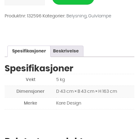
MESSING
163CM
antall
Produktnr:
132596
Kategorier:
Belysning
,
Gulvlampe
Spesifikasjoner
Beskrivelse
Spesifikasjoner
Vekt
5 kg
Dimensjoner
D 43 cm × B 43 cm × H 163 cm
Merke
Kare Design