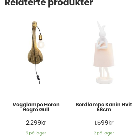
Relaterte produkter
Vegglampe Heron
Bordlampe Kanin Hvit
Hegre Gull
68cm
2.299
kr
1.599
kr
5 på lager
2 på lager