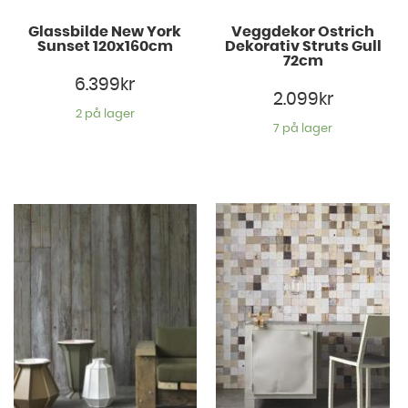
Glassbilde New York
Veggdekor Ostrich
Sunset 120x160cm
Dekorativ Struts Gull
72cm
6.399
kr
2.099
kr
2 på lager
7 på lager