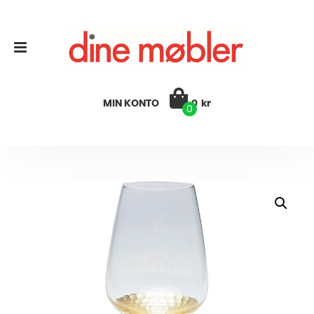
MIN KONTO
0
kr
0