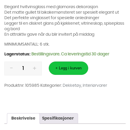
Elegant hvitvinsglass med glamorøs dekorasjon
Det matte gullet til bikakemønsteret ser spesielt elegant ut
Det perfekte vinglasset for spesielle anledninger
Legger til en diskret glans på kjøkkenet, vitrineskap, spiseplass
og bord
En attraktiv gave når du blir invitert på middag
MINIMUMSANTALL: 6 stk.
Lagerstatus:
Bestillingsvare. Ca leveringstid 30 dager
Hvitvinsglass
Gobi
+ Legg i kurven
antall
Produktnr:
105985
Kategorier:
Dekketøy
,
Interiørvarer
Beskrivelse
Spesifikasjoner