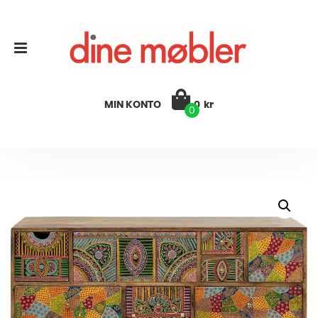
MIN KONTO
0
kr
0