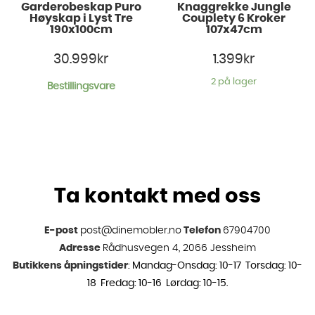
Garderobeskap Puro
Knaggrekke Jungle
Høyskap i Lyst Tre
Couplety 6 Kroker
190x100cm
107x47cm
30.999
kr
1.399
kr
2 på lager
Bestillingsvare
Ta kontakt med oss
E-post
post@dinemobler.no
Telefon
67904700
Adresse
Rådhusvegen 4, 2066 Jessheim
Butikkens åpningstider
: Mandag-Onsdag: 10-17 Torsdag: 10-
18 Fredag: 10-16 Lørdag: 10-15.