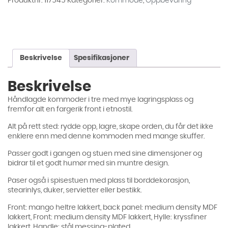
Produktnr:
117545
Kategorier:
Kommode
,
Oppbevaring
Beskrivelse
Spesifikasjoner
Beskrivelse
Håndlagde kommoder i tre med mye lagringsplass og
fremfor alt en fargerik front i etnostil.
Alt på rett sted: rydde opp, lagre, skape orden, du får det ikke
enklere enn med denne kommoden med mange skuffer.
Passer godt i gangen og stuen med sine dimensjoner og
bidrar til et godt humør med sin muntre design.
Paser også i spisestuen med plass til borddekorasjon,
stearinlys, duker, servietter eller bestikk.
Front: mango heltre lakkert, back panel: medium density MDF
lakkert, Front: medium density MDF lakkert, Hylle: kryssfiner
lakkert, Handle: stål messing-plated