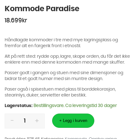
Kommode Paradise
18.699
kr
Håndlagde kommoder i tre med mye lagringsplass og
fremfor alt en fargerik front i etnostil.
Alt på rett sted: rydde opp, lagre, skape orden, du får det ikke
enklere enn med denne kommoden med mange skuffer.
Passer godt i gangen og stuen med sine dimensjoner og
bidrar til et godt humør med sin muntre design.
Paser også i spisestuen med plass til borddekorasjon,
stearinlys, duker, servietter eller bestikk.
Lagerstatus:
Bestillingsvare. Ca leveringstid 30 dager
Kommode
Paradise
+ Legg i kurven
antall