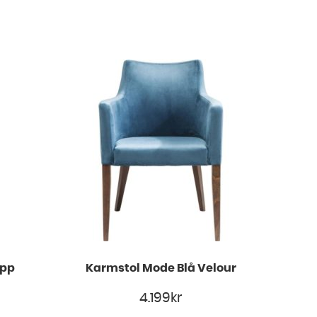
opp
Karmstol Mode Blå Velour
4.199
kr