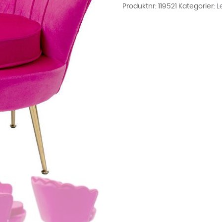
Fløyel
Produktnr:
119521
Kategorier:
L
antall