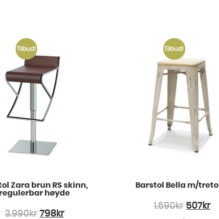
Tilbud!
Tilbud!
tol Zara brun RS skinn,
Barstol Bella m/tret
regulerbar høyde
1.690
kr
507
kr
3.990
kr
798
kr