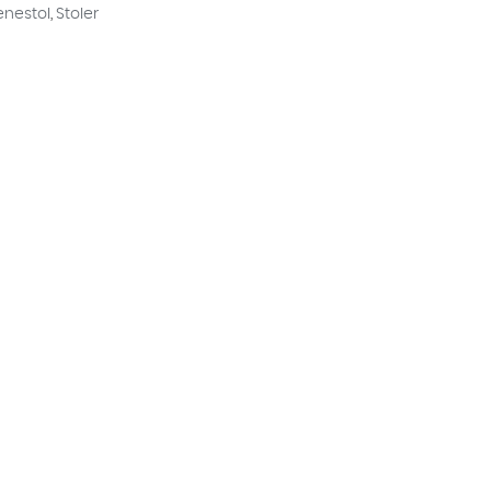
enestol
,
Stoler