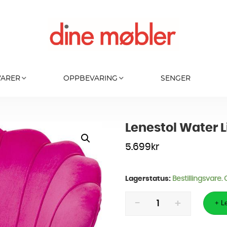
VARER
OPPBEVARING
SENGER
Lenestol Water L
5.699
kr
Lagerstatus:
Bestillingsvare.
Lenestol
Water
+ Le
Lily
-
Rosa