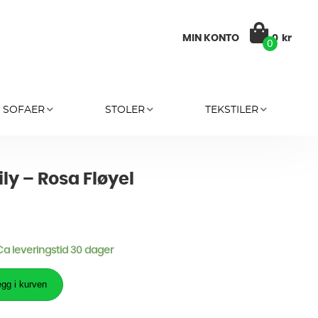
MIN KONTO
0
kr
0
SOFAER
STOLER
TEKSTILER
ily – Rosa Fløyel
 Ca leveringstid 30 dager
gg i kurven