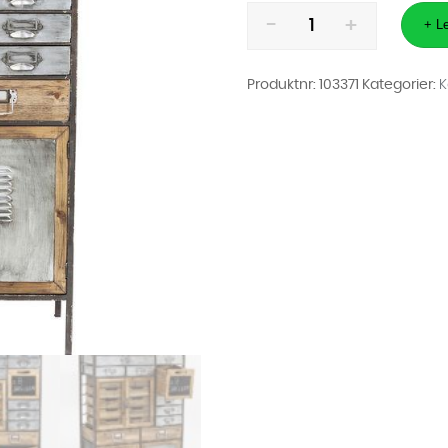
Reol
Art
+ Le
Factory
Skap
Med
Skuffer
Produktnr:
103371
Kategorier:
antall