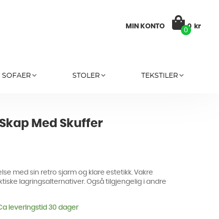
MIN KONTO
0
kr
0
SOFAER
STOLER
TEKSTILER
 Skap Med Skuffer
lse med sin retro sjarm og klare estetikk. Vakre
ktiske lagringsalternativer. Også tilgjengelig i andre
 Ca leveringstid 30 dager