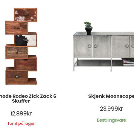
de Rodeo Zick Zack 6
Skjenk Moonscap
Skuffer
23.999
kr
12.899
kr
Bestillingsvare
Tomt på lager