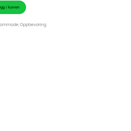
gg i kurven
Kommode
,
Oppbevaring