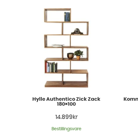
Hylle Authentico Zick Zack
Kommo
180×100
14.899
kr
Bestillingsvare