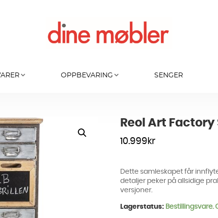
VARER
OPPBEVARING
SENGER
Reol Art Factory
10.999
kr
Dette samleskapet får innflyte
detaljer peker på allsidige pra
versjoner.
Lagerstatus:
Bestillingsvare.