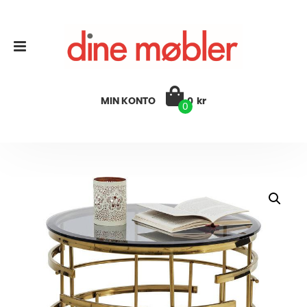
MIN KONTO
0
kr
0