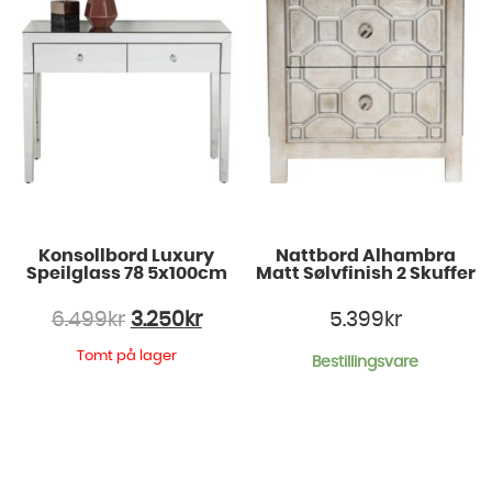
Konsollbord Luxury
Nattbord Alhambra
Speilglass 78 5x100cm
Matt Sølvfinish 2 Skuffer
6.499
kr
3.250
kr
5.399
kr
Tomt på lager
Bestillingsvare