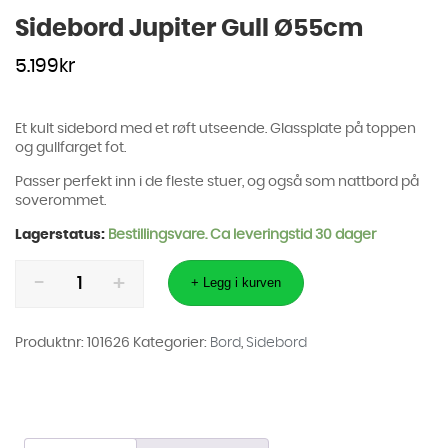
Sidebord Jupiter Gull Ø55cm
5.199
kr
Et kult sidebord med et røft utseende. Glassplate på toppen
og gullfarget fot.
Passer perfekt inn i de fleste stuer, og også som nattbord på
soverommet.
Lagerstatus:
Bestillingsvare. Ca leveringstid 30 dager
Sidebord
Jupiter
+ Legg i kurven
Gull
Ø55cm
antall
Produktnr:
101626
Kategorier:
Bord
,
Sidebord