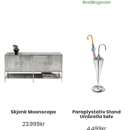
Bestillingsvare
Skjenk Moonscape
Paraplystativ Stand
Umbrella Sølv
23.999
kr
4.499
kr