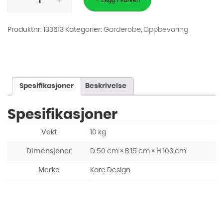
3
Rosa
(MO)
antall
Produktnr:
133613
Kategorier:
Garderobe
,
Oppbevaring
Spesifikasjoner
Beskrivelse
Spesifikasjoner
Vekt
10 kg
Dimensjoner
D 50 cm × B 15 cm × H 103 cm
Merke
Kare Design