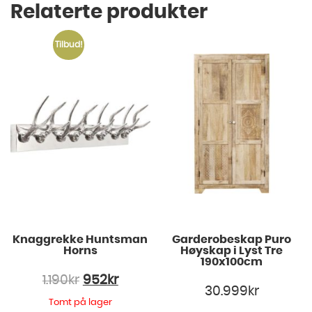
Relaterte produkter
Tilbud!
Knaggrekke Huntsman
Garderobeskap Puro
Horns
Høyskap i Lyst Tre
190x100cm
1.190
kr
952
kr
30.999
kr
Tomt på lager