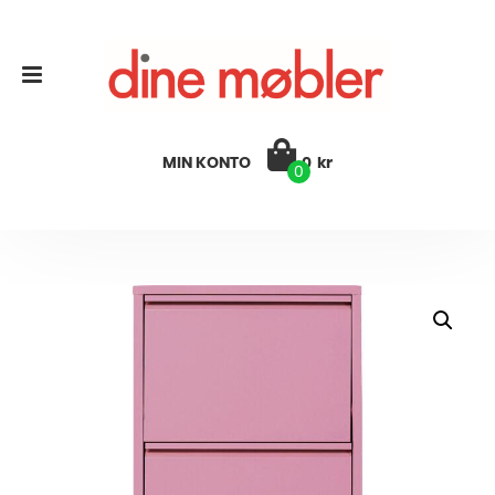
MIN KONTO
0
kr
0