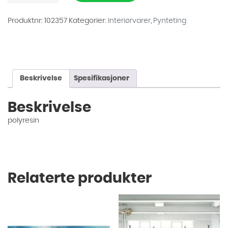
Hug
Bronse
54cm
Produktnr:
102357
Kategorier:
Interiørvarer
,
Pynteting
antall
Beskrivelse
Spesifikasjoner
Beskrivelse
polyresin
Relaterte produkter