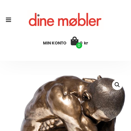
MIN KONTO
0
kr
0