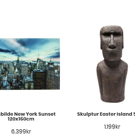
bilde New York Sunset
Skulptur Easter Island
120x160cm
1.199
kr
6.399
kr