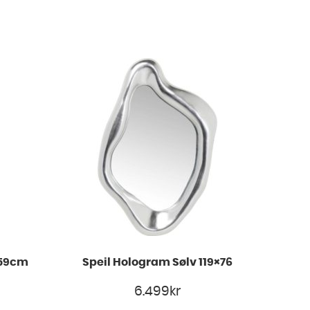
 59cm
Speil Hologram Sølv 119×76
6.499
kr