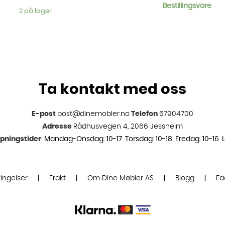
Bestillingsvare
2 på lager
Ta kontakt med oss
E-post
post@dinemobler.no
Telefon
67904700
Adresse
Rådhusvegen 4, 2066 Jessheim
pningstider
: Mandag-Onsdag: 10-17 Torsdag: 10-18 Fredag: 10-16 L
ingelser
|
Frakt
|
Om Dine Møbler AS
|
Blogg
|
Fa