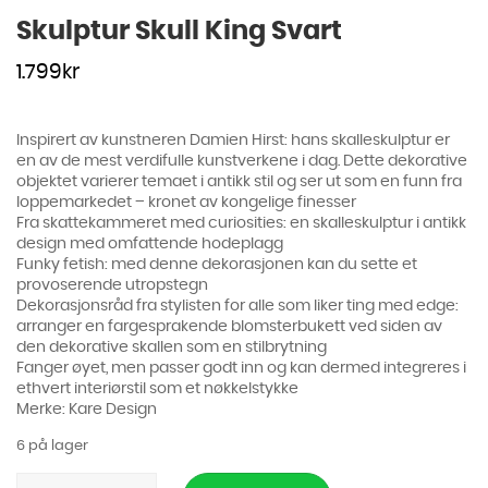
Skulptur Skull King Svart
1.799
kr
Inspirert av kunstneren Damien Hirst: hans skalleskulptur er
en av de mest verdifulle kunstverkene i dag. Dette dekorative
objektet varierer temaet i antikk stil og ser ut som en funn fra
loppemarkedet – kronet av kongelige finesser
Fra skattekammeret med curiosities: en skalleskulptur i antikk
design med omfattende hodeplagg
Funky fetish: med denne dekorasjonen kan du sette et
provoserende utropstegn
Dekorasjonsråd fra stylisten for alle som liker ting med edge:
arranger en fargesprakende blomsterbukett ved siden av
den dekorative skallen som en stilbrytning
Fanger øyet, men passer godt inn og kan dermed integreres i
ethvert interiørstil som et nøkkelstykke
Merke: Kare Design
6 på lager
Skulptur