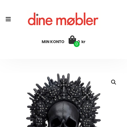
MIN KONTO
0
kr
0