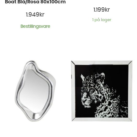
Boat Blå/Rosa 80x100cm
1.199
kr
1.949
kr
1 på lager
Bestillingsvare