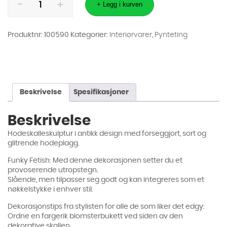
Skull
+ Legg i kurven
King
Svart
antall
Produktnr:
100590
Kategorier:
Interiørvarer
,
Pynteting
Beskrivelse
Spesifikasjoner
Beskrivelse
Hodeskalleskulptur i antikk design med forseggjort, sort og
glitrende hodeplagg.
Funky Fetish: Med denne dekorasjonen setter du et
provoserende utropstegn.
Slående, men tilpasser seg godt og kan integreres som et
nøkkelstykke i enhver stil.
Dekorasjonstips fra stylisten for alle de som liker det edgy:
Ordne en fargerik blomsterbukett ved siden av den
dekorative skallen.