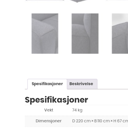
Spesifikasjoner
Beskrivelse
Spesifikasjoner
Vekt
74 kg
Dimensjoner
D 220 cm × B 110 cm × H 67 c