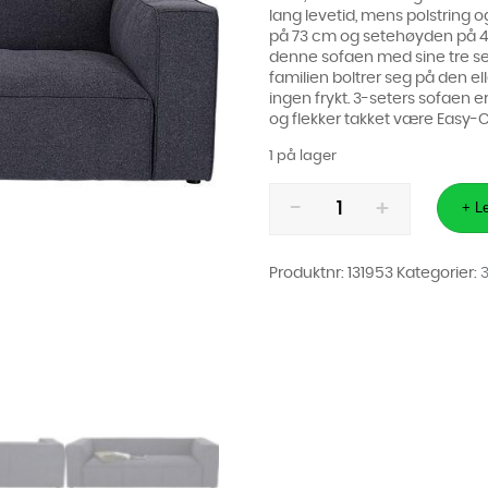
lang levetid, mens polstring 
på 73 cm og setehøyden på 42 
denne sofaen med sine tre set
familien boltrer seg på den el
ingen frykt. 3-seters sofaen e
og flekker takket være Easy-
1 på lager
Sofa
Cubetto
+ Le
3-
Seter
Mørk
Grå
Produktnr:
131953
Kategorier:
220cm
antall