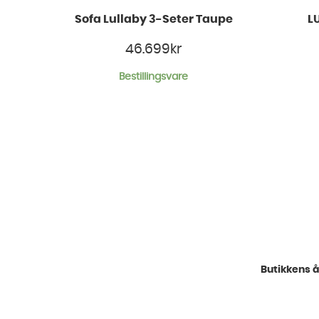
Sofa Lullaby 3-Seter Taupe
L
46.699
kr
Bestillingsvare
Butikkens å