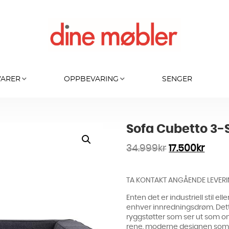
VARER
OPPBEVARING
SENGER
Sofa Cubetto 3-
34.999
kr
17.500
kr
TA KONTAKT ANGÅENDE LEVERI
Enten det er industriell stil e
enhver innredningsdrøm. Det
ryggstøtter som ser ut som om
rene, moderne designen som e