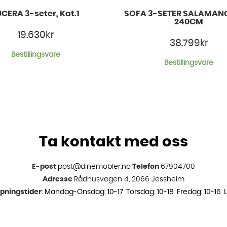
UCERA 3-seter, Kat.1
SOFA 3-SETER SALAMAN
240CM
19.630
kr
38.799
kr
Bestillingsvare
Bestillingsvare
Ta kontakt med oss
E-post
post@dinemobler.no
Telefon
67904700
Adresse
Rådhusvegen 4, 2066 Jessheim
pningstider
: Mandag-Onsdag: 10-17 Torsdag: 10-18 Fredag: 10-16 L