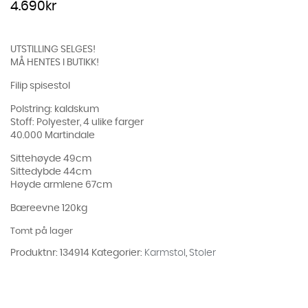
4.690
kr
UTSTILLING SELGES!
MÅ HENTES I BUTIKK!
Filip spisestol
Polstring: kaldskum
Stoff: Polyester, 4 ulike farger
40.000 Martindale
Sittehøyde 49cm
Sittedybde 44cm
Høyde armlene 67cm
Bæreevne 120kg
Tomt på lager
Produktnr:
134914
Kategorier:
Karmstol
,
Stoler