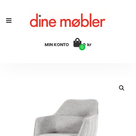
MIN KONTO
0
kr
0