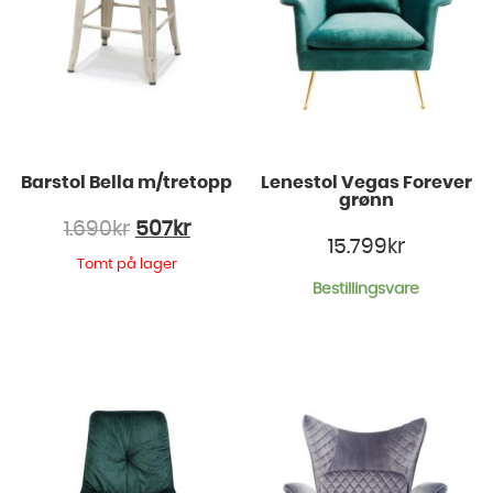
Barstol Bella m/tretopp
Lenestol Vegas Forever
grønn
1.690
kr
507
kr
15.799
kr
Tomt på lager
Bestillingsvare