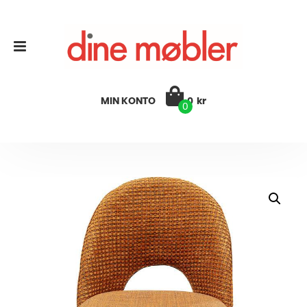
MIN KONTO
0
kr
0