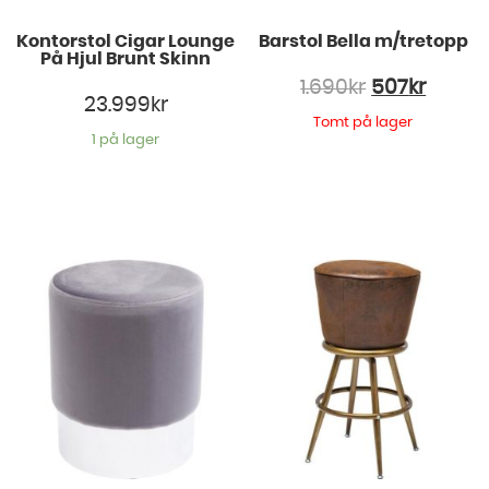
Kontorstol Cigar Lounge
Barstol Bella m/tretopp
På Hjul Brunt Skinn
1.690
kr
507
kr
23.999
kr
Tomt på lager
1 på lager