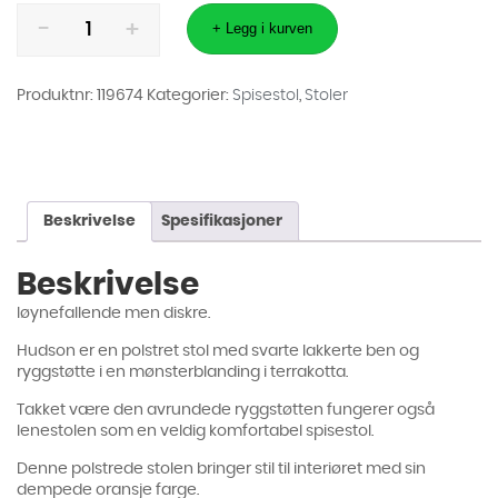
Spisestol
Hudson
+ Legg i kurven
Oransje
antall
Produktnr:
119674
Kategorier:
Spisestol
,
Stoler
Beskrivelse
Spesifikasjoner
Beskrivelse
Iøynefallende men diskre.
Hudson er en polstret stol med svarte lakkerte ben og
ryggstøtte i en mønsterblanding i terrakotta.
Takket være den avrundede ryggstøtten fungerer også
lenestolen som en veldig komfortabel spisestol.
Denne polstrede stolen bringer stil til interiøret med sin
dempede oransje farge.