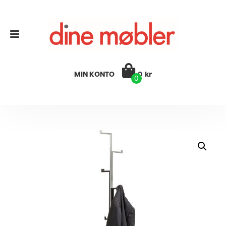
MIN KONTO
0
kr
0