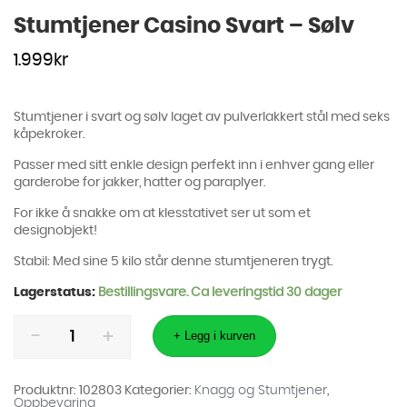
Stumtjener Casino Svart – Sølv
1.999
kr
Stumtjener i svart og sølv laget av pulverlakkert stål med seks
kåpekroker.
Passer med sitt enkle design perfekt inn i enhver gang eller
garderobe for jakker, hatter og paraplyer.
For ikke å snakke om at klesstativet ser ut som et
designobjekt!
Stabil: Med sine 5 kilo står denne stumtjeneren trygt.
Lagerstatus:
Bestillingsvare. Ca leveringstid 30 dager
Stumtjener
Casino
+ Legg i kurven
Svart
-
Sølv
antall
Produktnr:
102803
Kategorier:
Knagg og Stumtjener
,
Oppbevaring