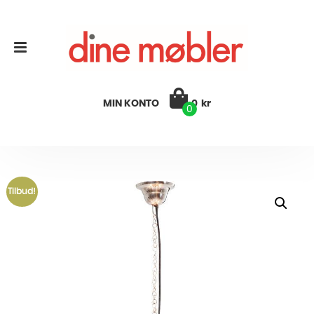
MIN KONTO
0
kr
0
Tilbud!