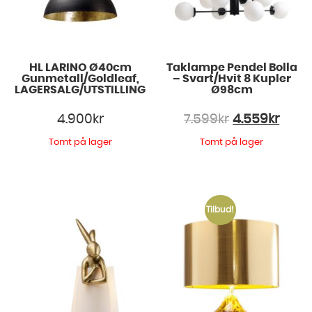
HL LARINO Ø40cm
Taklampe Pendel Bolla
Gunmetall/Goldleaf,
– Svart/Hvit 8 Kupler
LAGERSALG/UTSTILLING
Ø98cm
4.900
kr
7.599
kr
4.559
kr
Tomt på lager
Tomt på lager
Tilbud!