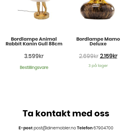
Bordlampe Animal
Bordlampe Mamo
Rabbit Kanin Gull 88cm
Deluxe
3.599
kr
2.699
kr
2.159
kr
3 på lager
Bestillingsvare
Ta kontakt med oss
E-post
post@dinemobler.no
Telefon
67904700