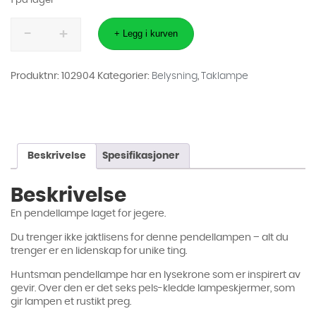
1 på lager
Taklampe,
Huntsman
+ Legg i kurven
-
6
skjermer
antall
Produktnr:
102904
Kategorier:
Belysning
,
Taklampe
Beskrivelse
Spesifikasjoner
Beskrivelse
En pendellampe laget for jegere.
Du trenger ikke jaktlisens for denne pendellampen – alt du
trenger er en lidenskap for unike ting.
Huntsman pendellampe har en lysekrone som er inspirert av
gevir. Over den er det seks pels-kledde lampeskjermer, som
gir lampen et rustikt preg.