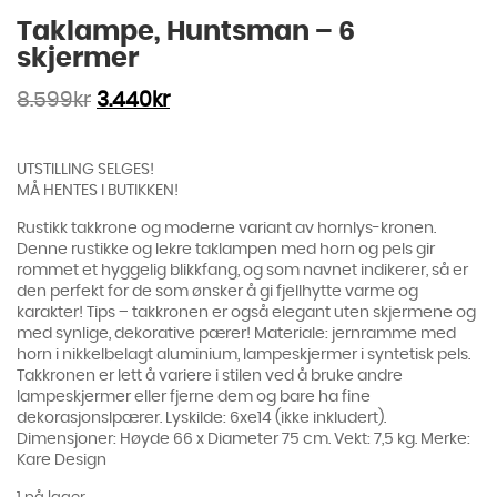
Taklampe, Huntsman – 6
skjermer
8.599
kr
3.440
kr
UTSTILLING SELGES!
MÅ HENTES I BUTIKKEN!
Rustikk takkrone og moderne variant av hornlys-kronen.
Denne rustikke og lekre taklampen med horn og pels gir
rommet et hyggelig blikkfang, og som navnet indikerer, så er
den perfekt for de som ønsker å gi fjellhytte varme og
karakter! Tips – takkronen er også elegant uten skjermene og
med synlige, dekorative pærer! Materiale: jernramme med
horn i nikkelbelagt aluminium, lampeskjermer i syntetisk pels.
Takkronen er lett å variere i stilen ved å bruke andre
lampeskjermer eller fjerne dem og bare ha fine
dekorasjonslpærer. Lyskilde: 6xe14 (ikke inkludert).
Dimensjoner: Høyde 66 x Diameter 75 cm. Vekt: 7,5 kg. Merke:
Kare Design