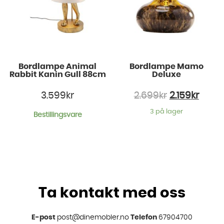
Bordlampe Animal
Bordlampe Mamo
Rabbit Kanin Gull 88cm
Deluxe
3.599
kr
2.699
kr
2.159
kr
3 på lager
Bestillingsvare
Ta kontakt med oss
E-post
post@dinemobler.no
Telefon
67904700