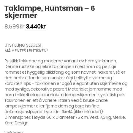
Taklampe, Huntsman – 6
skjermer
8.599
kr
3.440
kr
UTSTILLING SELGES!
MÅ HENTES I BUTIKKEN!
Rustikk takkrone og moderne variant av hornlys-kronen.
Denne rustikke og lekre taklampen med horn og pels gir
rommet et hyggelig blikkfang, og som navnet indikerer, så er
den perfekt for de som ønsker å gi fjellhytte varme og
karakter! Tips – takkronen er også elegant uten skjermene og
med synlige, dekorative pærer! Materiale: jernramme med
horn i nikkelbelagt aluminium, lampeskjermer i syntetisk pels.
Takkronen er lett å variere i stilen ved å bruke andre
lampeskjermer eller fjerne dem og bare ha fine
dekorasjonslpærer. Lyskilde: 6xe14 (ikke inkludert).
Dimensjoner: Høyde 66 x Diameter 75 cm. Vekt: 7,5 kg. Merke:
Kare Design