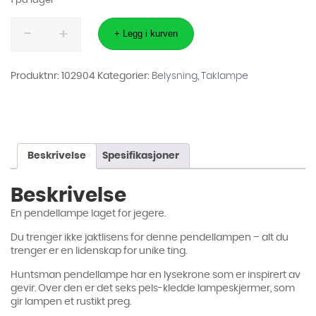
1 på lager
Taklampe,
Huntsman
+ Legg i kurven
-
6
skjermer
antall
Produktnr:
102904
Kategorier:
Belysning
,
Taklampe
Beskrivelse
Spesifikasjoner
Beskrivelse
En pendellampe laget for jegere.
Du trenger ikke jaktlisens for denne pendellampen – alt du
trenger er en lidenskap for unike ting.
Huntsman pendellampe har en lysekrone som er inspirert av
gevir. Over den er det seks pels-kledde lampeskjermer, som
gir lampen et rustikt preg.