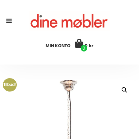
MIN KONTO
0
kr
0
Tilbud!