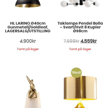
HL LARINO Ø40cm
Taklampe Pendel Bolla
Gunmetall/Goldleaf,
– Svart/Hvit 8 Kupler
LAGERSALG/UTSTILLING
Ø98cm
4.900
kr
7.599
kr
4.559
kr
Tomt på lager
Tomt på lager
Tilbud!