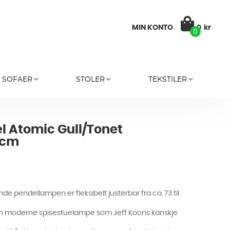
MIN KONTO
0
kr
0
SOFAER
STOLER
TEKSTILER
 Atomic Gull/Tonet
4cm
e pendellampen er fleksibelt justerbar fra ca. 73 til
pen moderne spisestuelampe som Jeff Koons kanskje