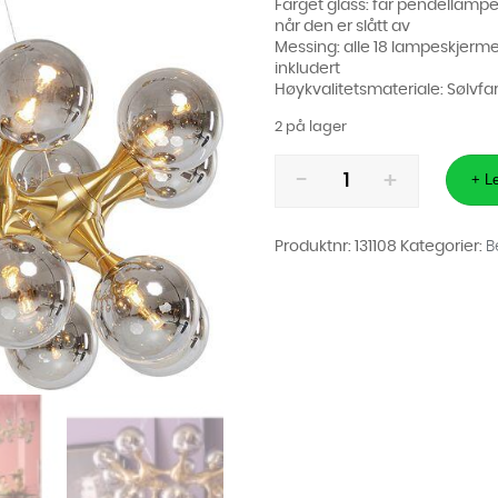
Farget glass: får pendellampen 
når den er slått av
Messing: alle 18 lampeskjerme
inkludert
Høykvalitetsmateriale: Sølvfa
2 på lager
Taklampe
Pendel
+ Le
Atomic
Gull/Tonet
Glasskupler
Ø74cm
Produktnr:
131108
Kategorier:
B
antall