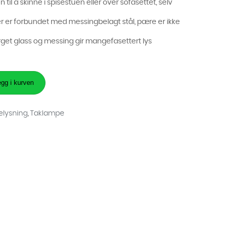
til å skinne i spisestuen eller over sofasettet, selv
r er forbundet med messingbelagt stål, pære er ikke
rget glass og messing gir mangefasettert lys
gg i kurven
elysning
,
Taklampe