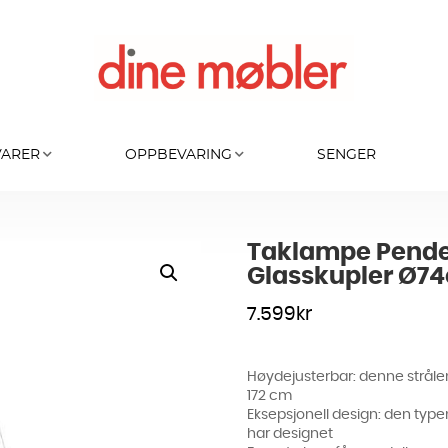
VARER
OPPBEVARING
SENGER
Taklampe Pendel
Glasskupler Ø7
7.599
kr
Høydejusterbar: denne strålend
172 cm
Eksepsjonell design: den ty
har designet