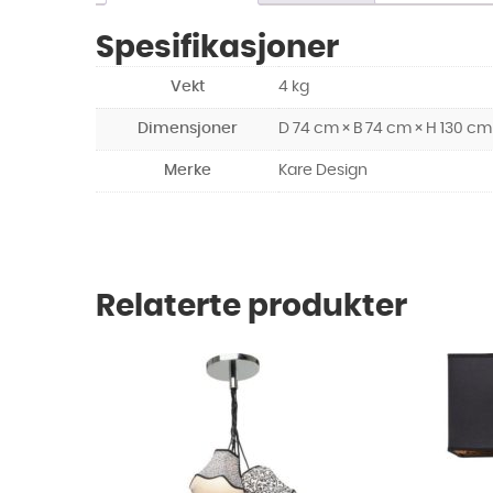
Spesifikasjoner
Vekt
4 kg
Dimensjoner
D 74 cm × B 74 cm × H 130 cm
Merke
Kare Design
Relaterte produkter