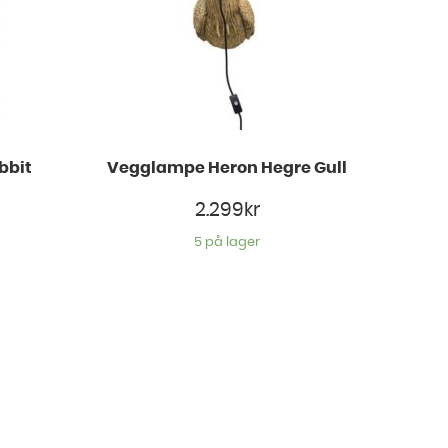
bbit
Vegglampe Heron Hegre Gull
2.299
kr
5 på lager