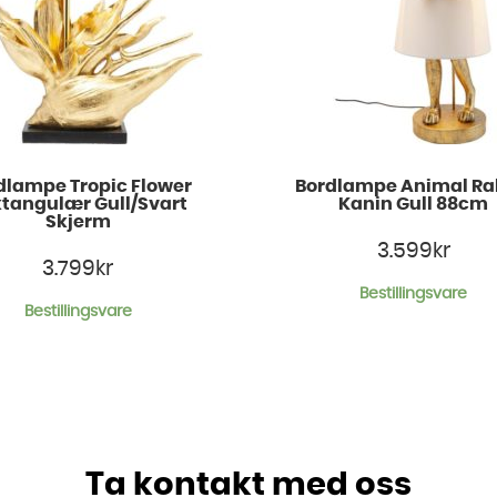
dlampe Tropic Flower
Bordlampe Animal Ra
tangulær Gull/Svart
Kanin Gull 88cm
Skjerm
3.599
kr
3.799
kr
Bestillingsvare
Bestillingsvare
Ta kontakt med oss