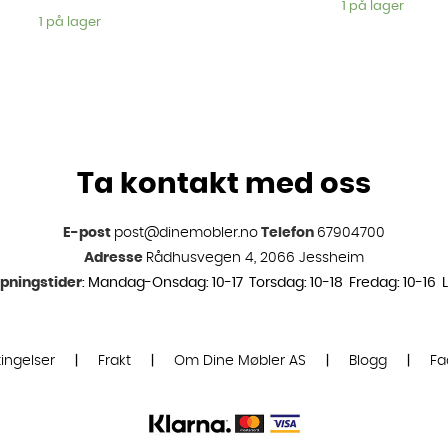
1 på lager
1 på lager
Ta kontakt med oss
E-post
post@dinemobler.no
Telefon
67904700
Adresse
Rådhusvegen 4, 2066 Jessheim
pningstider
: Mandag-Onsdag: 10-17 Torsdag: 10-18 Fredag: 10-16 L
ingelser
|
Frakt
|
Om Dine Møbler AS
|
Blogg
|
Fa