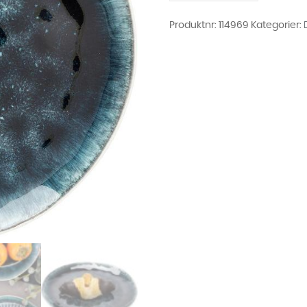
Steintøy
Blå-
Grå
Produktnr:
114969
Kategorier:
Ø21cm
antall