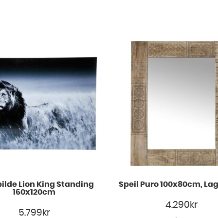
ilde Lion King Standing
Speil Puro 100x80cm, La
160x120cm
4.290
kr
5.799
kr