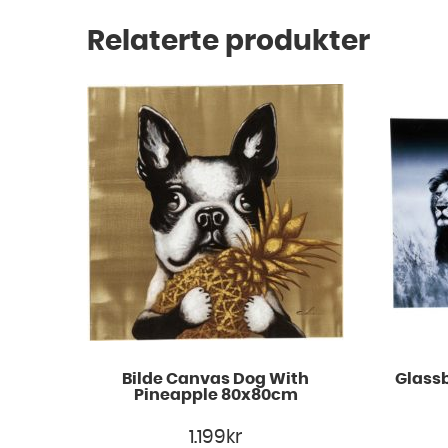
Relaterte produkter
Bilde Canvas Dog With
Glassb
Pineapple 80x80cm
1.199
kr