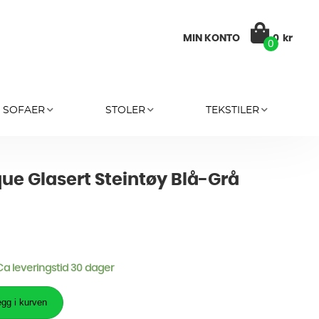
MIN KONTO
0
kr
0
SOFAER
STOLER
TEKSTILER
ue Glasert Steintøy Blå-Grå
 Ca leveringstid 30 dager
gg i kurven