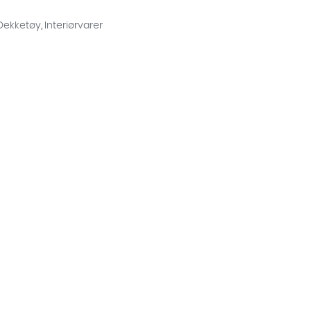
Dekketøy
,
Interiørvarer