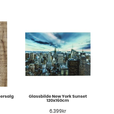
gersalg
Glassbilde New York Sunset
120x160cm
6.399
kr