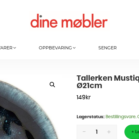
VARER
OPPBEVARING
SENGER
Tallerken Mustiq
Ø21cm
149
kr
Lagerstatus:
Bestillingsvare.
Tallerken
Mustique
+ Le
Glasert