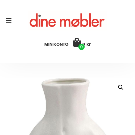
MIN KONTO
0
kr
0