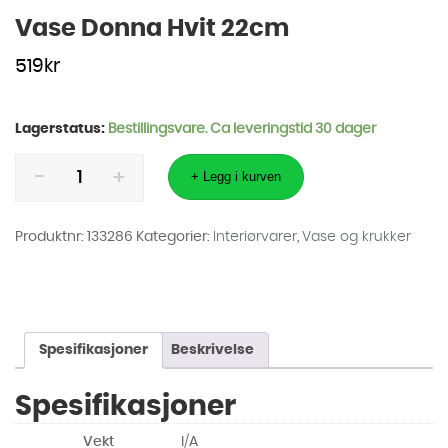
Vase Donna Hvit 22cm
519
kr
Lagerstatus:
Bestillingsvare. Ca leveringstid 30 dager
Vase
Donna
+ Legg i kurven
Hvit
22cm
antall
Produktnr:
133286
Kategorier:
Interiørvarer
,
Vase og krukker
Spesifikasjoner
Beskrivelse
Spesifikasjoner
Vekt
I/A