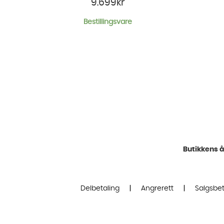
9.699
kr
Bestillingsvare
Butikkens å
Delbetaling
|
Angrerett
|
Salgsbet