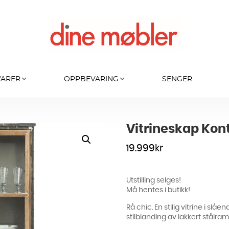
VARER
OPPBEVARING
SENGER
Vitrineskap Kon
19.999
kr
Utstilling selges!
Må hentes i butikk!
Rå chic. En stilig vitrine i slå
stilblanding av lakkert stålra