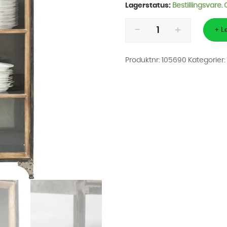
Lagerstatus:
Bestillingsvare.
Vitrineskap
Kontor
+ Le
97cm
antall
Produktnr:
105690
Kategorier