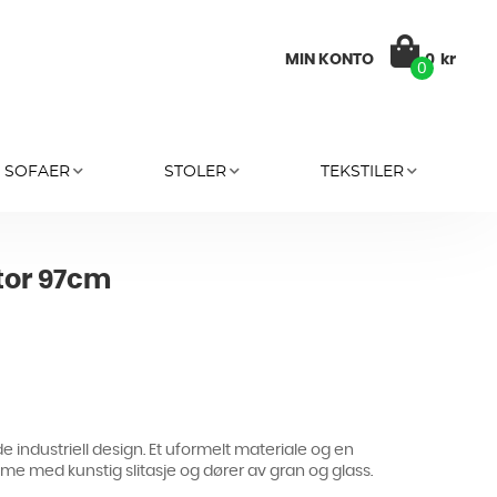
MIN KONTO
0
kr
0
SOFAER
STOLER
TEKSTILER
tor 97cm
ende industriell design. Et uformelt materiale og en
mme med kunstig slitasje og dører av gran og glass.