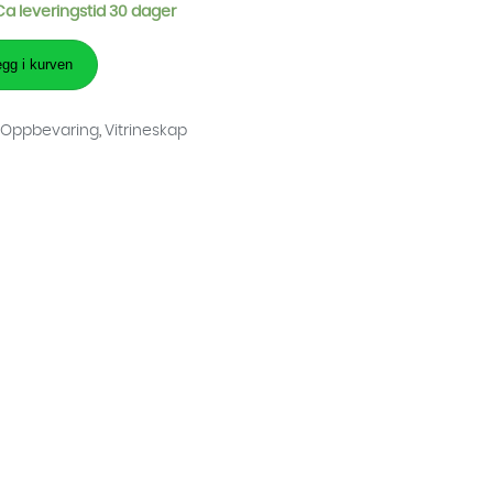
 Ca leveringstid 30 dager
gg i kurven
:
Oppbevaring
,
Vitrineskap