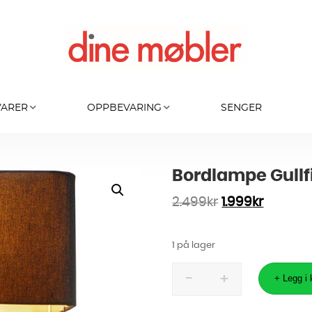
VARER
OPPBEVARING
SENGER
Bordlampe Gull
2.499
kr
1.999
kr
1 på lager
Bordlampe
Gullfish
+ Legg i
53cm
antall