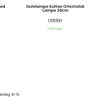
Led
Gulvlampe Sultan Orientalsk
Lampe 30cm
1.599
kr
1 på lager
ørdag: 10-15.