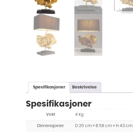
Spesifikasjoner
Beskrivelse
Spesifikasjoner
Vekt
4 kg
Dimensjoner
D 25 cm × B 58 cm × H 43 cm