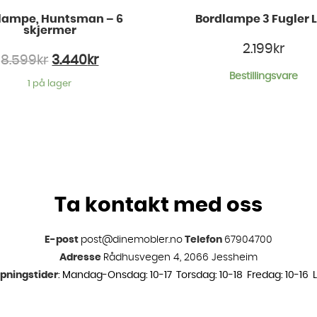
lampe, Huntsman – 6
Bordlampe 3 Fugler 
skjermer
2.199
kr
8.599
kr
3.440
kr
Bestillingsvare
1 på lager
Ta kontakt med oss
E-post
post@dinemobler.no
Telefon
67904700
Adresse
Rådhusvegen 4, 2066 Jessheim
pningstider
: Mandag-Onsdag: 10-17 Torsdag: 10-18 Fredag: 10-16 L