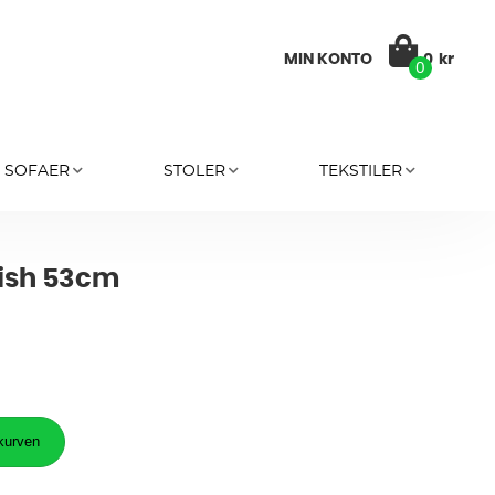
MIN KONTO
0
kr
0
SOFAER
STOLER
TEKSTILER
fish 53cm
 kurven