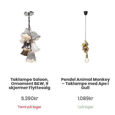
Taklampe Saloon,
Pendel Animal Monkey
Ornament B&W, 9
– Taklampe med Ape i
skjermer Flyttesalg
Gull
5.390
kr
1.089
kr
Tomt på lager
1 på lager