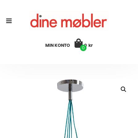
MIN KONTO
0
kr
0