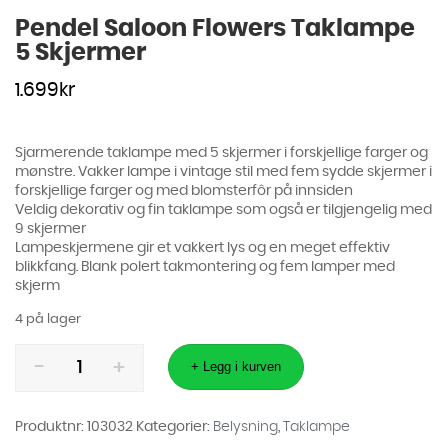
Pendel Saloon Flowers Taklampe
5 Skjermer
1.699
kr
Sjarmerende taklampe med 5 skjermer i forskjellige farger og
mønstre. Vakker lampe i vintage stil med fem sydde skjermer i
forskjellige farger og med blomsterfôr på innsiden
Veldig dekorativ og fin taklampe som også er tilgjengelig med
9 skjermer
Lampeskjermene gir et vakkert lys og en meget effektiv
blikkfang. Blank polert takmontering og fem lamper med
skjerm
4 på lager
Pendel
Saloon
+ Legg i kurven
Flowers
Taklampe
5
Skjermer
Produktnr:
103032
Kategorier:
Belysning
,
Taklampe
antall