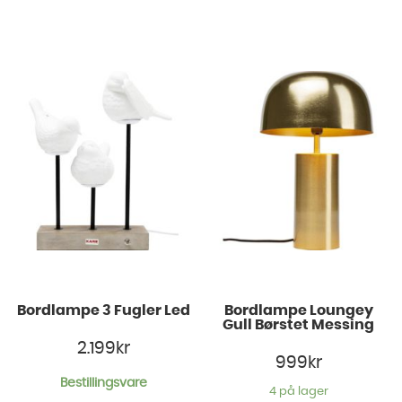
Bordlampe 3 Fugler Led
Bordlampe Loungey
Gull Børstet Messing
2.199
kr
999
kr
Bestillingsvare
4 på lager