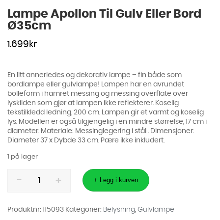
Lampe Apollon Til Gulv Eller Bord
Ø35cm
1.699
kr
En litt annerledes og dekorativ lampe – fin både som
bordlampe eller gulvlampe! Lampen har en avrundet
bolleform i hamret messing og messing overflate over
lyskilden som gjør at lampen ikke reflekterer. Koselig
tekstilkledd ledning, 200 cm. Lampen gir et varmt og koselig
lys. Modellen er også tilgjengelig i en mindre størrelse, 17 cm i
diameter. Materiale: Messinglegering i stål . Dimensjoner:
Diameter 37 x Dybde 33 cm. Pære ikke inkludert.
1 på lager
Lampe
Apollon
+ Legg i kurven
Til
Gulv
Eller
Bord
Produktnr:
115093
Kategorier:
Belysning
,
Gulvlampe
Ø35cm
antall