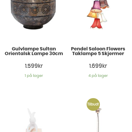
Gulvlampe Sultan
Pendel Saloon Flowers
Orientalsk Lampe 30cm
Taklampe 5 Skjermer
1.599
kr
1.699
kr
1 på lager
4 på lager
Tilbud!