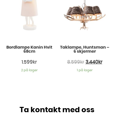
Bordlampe Kanin Hvit
Taklampe, Huntsman –
68cm
6 skjermer
1.599
kr
8.599
kr
3.440
kr
2 på lager
1 på lager
Ta kontakt med oss