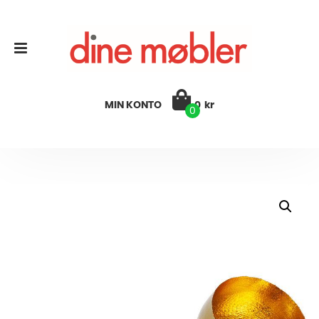
MIN KONTO
0
kr
0