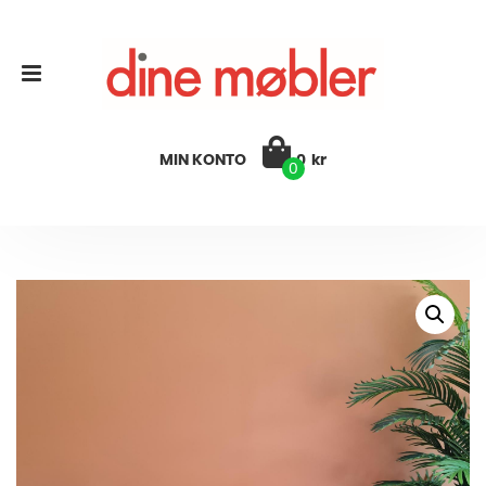
MIN KONTO
0
kr
0