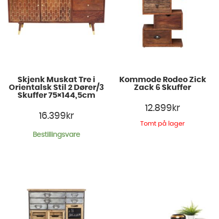
Skjenk Muskat Tre i
Kommode Rodeo Zick
Orientalsk Stil 2 Dører/3
Zack 6 Skuffer
Skuffer 75×144,5cm
12.899
kr
16.399
kr
Tomt på lager
Bestillingsvare